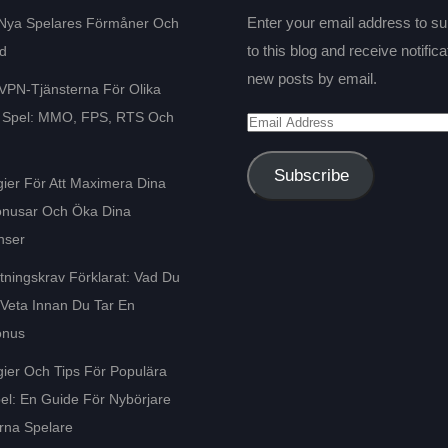
Enter your email address to s
 Nya Spelares Förmåner Och
to this blog and receive notifica
ud
new posts by email.
VPN-Tjänsterna För Olika
v Spel: MMO, FPS, RTS Och
Subscribe
gier För Att Maximera Dina
onusar Och Öka Dina
nser
ningskrav Förklarat: Vad Du
Veta Innan Du Tar En
onus
gier Och Tips För Populära
el: En Guide För Nybörjare
rna Spelare