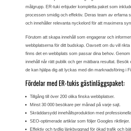
målgrupp. ER-tuki erbjuder kompletta paket som inkluder
processen smidig och effektiv. Deras team av erfarna sk
och innehåller relevanta nyckelord för att maximera syn
Förutom att skapa innehåll som engagerar och informerar
webbplatserna för ditt budskap. Oavsett om du vill rikta 
finns det en webbplats som passar dina behov. Genom a
innehåll når rätt publik och ger mätbara resultat. Besö
de kan hjälpa dig att lyckas med din marknadsföring i F
Fördelar med ER-tukis gästinläggspaket:
Tillgång till över 200 olika finska webbplatser.
Minst 30 000 besökare per månad på varje sajt.
Skräddarsydd innehållsproduktion med professionella
SEO-optimerade artiklar som följer Googles riktlinjer.
Effektiv och tydlig länkbyggnad för ökad trafik och bät