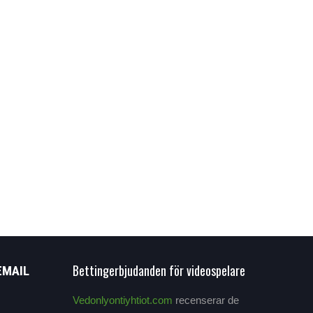
Bettingerbjudanden för videospelare
EMAIL
Vedonlyontiyhtiot.com
recenserar de