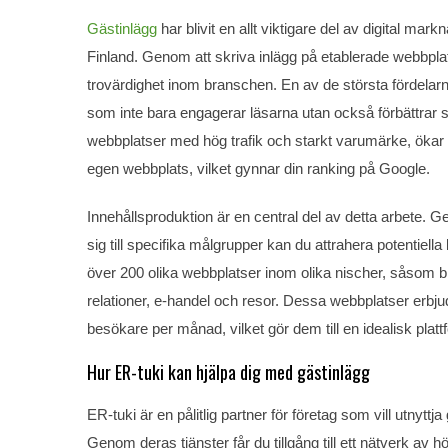
Gästinlägg
har blivit en allt viktigare del av digital ma
Finland. Genom att skriva inlägg på etablerade webbplat
trovärdighet inom branschen. En av de största fördelarn
som inte bara engagerar läsarna utan också förbättrar 
webbplatser med hög trafik och starkt varumärke, ökar cha
egen webbplats, vilket gynnar din ranking på Google.
Innehållsproduktion är en central del av detta arbete. G
sig till specifika målgrupper kan du attrahera potentiella
över 200 olika webbplatser inom olika nischer, såsom bi
relationer, e-handel och resor. Dessa webbplatser erbjud
besökare per månad, vilket gör dem till en idealisk plat
Hur ER-tuki kan hjälpa dig med gästinlägg
ER-tuki är en pålitlig partner för företag som vill utnyt
Genom deras tjänster får du tillgång till ett nätverk av