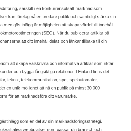
rknadsföring, särskilt i en konkurrensutsatt marknad som
ser kan företag nå en bredare publik och samtidigt stärka sin
a med gästinlägg är möjligheten att skapa värdefullt innehåll
sökmotoroptimeringen (SEO). När du publicerar artiklar på
nserna att ditt innehåll delas och länkar tillbaka till din
enom att skapa välskrivna och informativa artiklar som riktar
 kunder och bygga långsiktiga relationer. I Finland finns det
lar, teknik, telekommunikation, spel, spelautomater,
er en unik möjlighet att nå en publik på minst 30 000
tform för att marknadsföra ditt varumärke.
tja gästinlägg som en del av sin marknadsföringsstrategi.
 högkvalitativa webbplatser som passar din bransch och